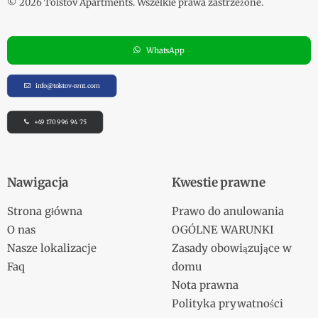
© 2026 Tolstov Apartments.
Wszelkie prawa zastrzeżone
.
WhatsApp
info@tolstov-rent.com
+49 170 996 94 75
Nawigacja
Kwestie prawne
Strona główna
Prawo do anulowania
O nas
OGÓLNE WARUNKI
Nasze lokalizacje
Zasady obowiązujące w
Faq
domu
Nota prawna
Polityka prywatności