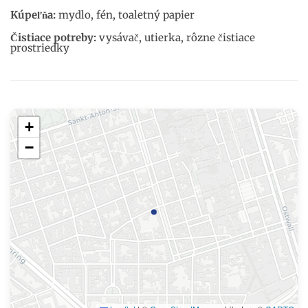
Kúpeľňa:
mydlo, fén, toaletný papier
Čistiace potreby:
vysávač, utierka, rôzne čistiace
prostriedky
+
−