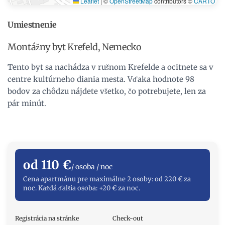
Leaflet
|
©
OpenStreetMap
contributors ©
CARTO
Umiestnenie
Montážny byt Krefeld, Nemecko
Tento byt sa nachádza v rušnom Krefelde a ocitnete sa v
centre kultúrneho diania mesta. Vďaka hodnote 98
bodov za chôdzu nájdete všetko, čo potrebujete, len za
pár minút.
od 110 €
/ osoba / noc
Cena apartmánu pre maximálne 2 osoby: od 220 € za
noc. Každá ďalšia osoba: +20 € za noc.
Registrácia na stránke
Check-out