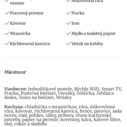
Mikrovlnná rúra
varenie
Pracovný priestor
Pračka
Kávovar
Iron
Mraznička
Mydlo a toaletný papier
Rýchlovarná kanvica
Vešiak na kabáty
Miestnosť
Všeobecne:
Jednolôžkové postele, Rýchle WiFi, Smart TV,
Pračka, Posteľná bielizeň, Uteráky, Žehlička, Žehliaca
doska, Šnúra na bielizeň, Vešiaky
Kuchyňa:
chladnička s mrazničkou, rúra, mikrovlnná
rúra, kávovar, rýchlovarná kanvica, hrnce, panvice, sada
nožov, riad, poháre, šálky, príbory, rôzne kuchynské
potreby, papier na pečenie, koreniny, káva, kávové filtre,
olej, cukor a sladidlo