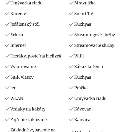
Umývačka riadu
Mraznička
Kúrenie
Smart TV
Jedálenský stôl
Kuchyňa
Železo
Streamingové služby
Internet
Streamovacie služby
Uteráky, posteľná bielizeň
WiFi
Vykurovanie
Zákaz fajčenia
Sušič vlasov
Kuchyňa
fén
Práčka
WLAN
Umývačka riadu
Vešiaky na kabáty
Kávovar
Fajčenie zakázané
Kanvica
Základné vybavenie na