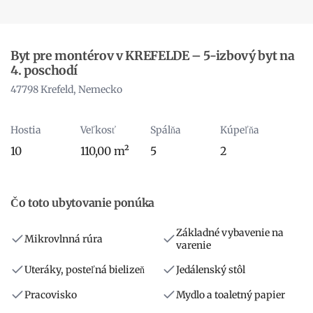
Byt pre montérov v KREFELDE – 5-izbový byt na
4. poschodí
47798 Krefeld, Nemecko
Hostia
Veľkosť
Spálňa
Kúpeľňa
10
110,00 m²
5
2
Čo toto ubytovanie ponúka
Základné vybavenie na
Mikrovlnná rúra
varenie
Uteráky, posteľná bielizeň
Jedálenský stôl
Pracovisko
Mydlo a toaletný papier