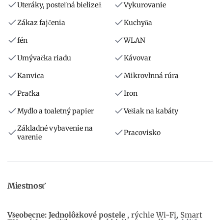
Uteráky, posteľná bielizeň
Vykurovanie
Zákaz fajčenia
Kuchyňa
fén
WLAN
Umývačka riadu
Kávovar
Kanvica
Mikrovlnná rúra
Pračka
Iron
Mydlo a toaletný papier
Vešiak na kabáty
Základné vybavenie na
Pracovisko
varenie
Miestnosť
Všeobecne: Jednolôžkové postele
, rýchle Wi-Fi, Smart