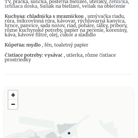
TV, práčka, sušička, posteľná bielizeň, uteráky,
Žehlička,
žehliaca doska,
Sušiak na bielizeň, vešiak na oblečenie
Kuchyňa: chladnička s mrazničkou
, umývačka riadu,
rúra, mikrovlnná rúra, kávovar, rýchlovarná kanvica,
hrnce, panvice, sada nožov, riad, poháre, šálky, príbory,
rôzne kuchynské potreby, papier na pečenie, koreniny,
káva, kávové filtre, olej, cukor a sladidlo
Kúpeľňa: mydlo
, fén, toaletný papier
Čistiace potreby: vysávač
, utierka, rôzne čistiace
prostriedky
+
−