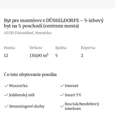
Byt pre montérov v DÜSSELDORFE – 5-izbový
byt na 5. poschodí (centrum mesta)
40210 Düsseldorf, Nemecko
Hostia
Veľkosť
Spálňa
Kúpeľňa
12
130,00 m²
5
2
Čo toto ubytovanie ponúka
Mraznička
Internet
Jedálenský stôl
Smart TV
Bzučiak/bezdrôtový
Streamingové služby
interkom