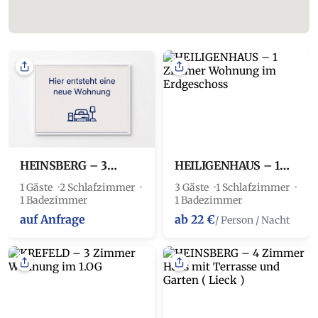
HEINSBERG – 3
HEILIGENHAUS – 1
Zimmer Haus mit
Zimmer Wohnung im
1 Gäste
2 Schlafzimmer
3 Gäste
1 Schlafzimmer
Terrasse und Garten (
Erdgeschoss
1 Badezimmer
1 Badezimmer
Lieck )
auf Anfrage
ab 22 €
/ Person / Nacht