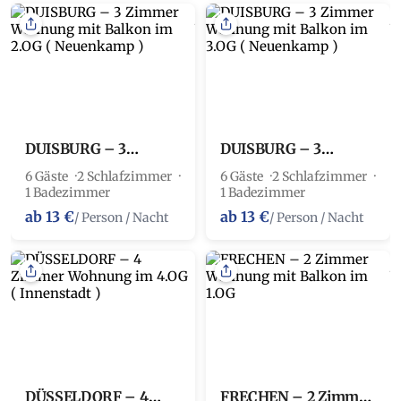
DUISBURG – 3
DUISBURG – 3
Zimmer Wohnung mit
Zimmer Wohnung mit
6 Gäste
2 Schlafzimmer
6 Gäste
2 Schlafzimmer
Balkon im 2.OG (
Balkon im 3.OG (
1 Badezimmer
1 Badezimmer
Neuenkamp )
Neuenkamp )
ab 13 €
ab 13 €
/ Person / Nacht
/ Person / Nacht
DÜSSELDORF – 4
FRECHEN – 2 Zimmer