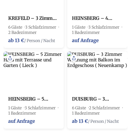
KREFELD – 3 Zimmer
HEINSBERG – 4
Wohnung im 1.OG
Zimmer Haus mit
6 Gäste
3 Schlafzimmer
1 Gäste
3 Schlafzimmer
Terrasse und Garten (
2 Badezimmer
1 Badezimmer
Lieck )
ab 13 €
auf Anfrage
/ Person / Nacht
HEINSBERG – 5
DUISBURG – 3
Zimmer Haus mit
Zimmer Wohnung mit
1 Gäste
3 Schlafzimmer
6 Gäste
2 Schlafzimmer
Terrasse und Garten (
Balkon im
1 Badezimmer
1 Badezimmer
Lieck )
Erdgeschoss (
auf Anfrage
Neuenkamp )
ab 13 €
/ Person / Nacht