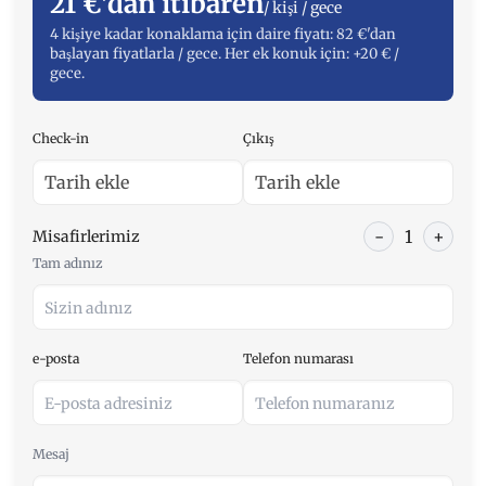
21 €'dan itibaren
/ kişi / gece
4 kişiye kadar konaklama için daire fiyatı: 82 €'dan
başlayan fiyatlarla / gece. Her ek konuk için: +20 € /
gece.
Check-in
Çıkış
-
1
+
Misafirlerimiz
Tam adınız
e-posta
Telefon numarası
Mesaj