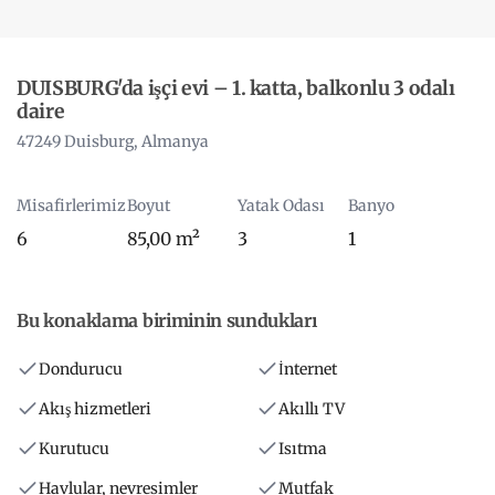
DUISBURG'da işçi evi – 1. katta, balkonlu 3 odalı
daire
47249 Duisburg, Almanya
Misafirlerimiz
Boyut
Yatak Odası
Banyo
6
85,00 m²
3
1
Bu konaklama biriminin sundukları
Dondurucu
İnternet
Akış hizmetleri
Akıllı TV
Kurutucu
Isıtma
Havlular, nevresimler
Mutfak