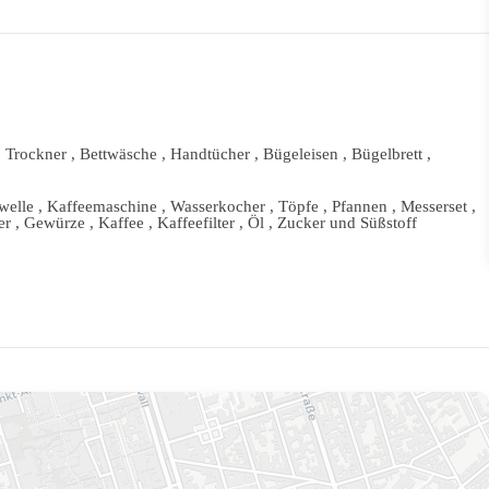
 Trockner , Bettwäsche , Handtücher , Bügeleisen , Bügelbrett ,
lle , Kaffeemaschine , Wasserkocher , Töpfe , Pfannen , Messerset ,
er , Gewürze , Kaffee , Kaffeefilter , Öl , Zucker und Süßstoff