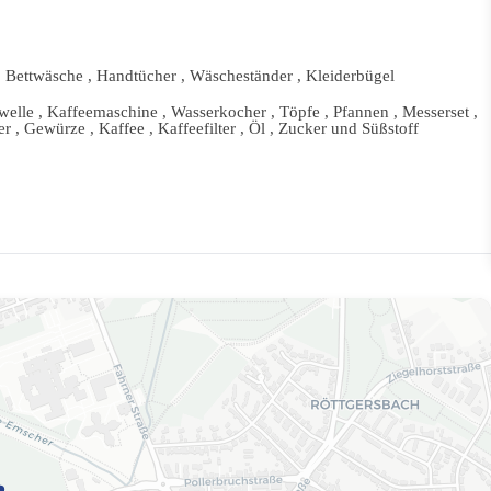
, Bettwäsche , Handtücher , Wäscheständer , Kleiderbügel
lle , Kaffeemaschine , Wasserkocher , Töpfe , Pfannen , Messerset ,
er , Gewürze , Kaffee , Kaffeefilter , Öl , Zucker und Süßstoff