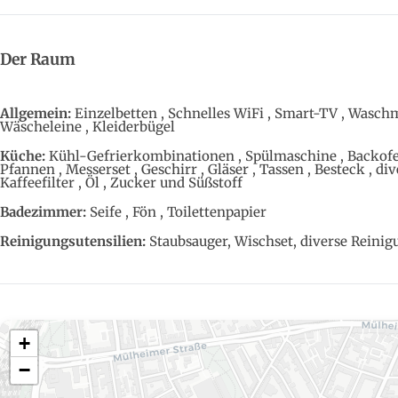
Der Raum
Allgemein:
Einzelbetten , Schnelles WiFi , Smart-TV , Waschm
Wäscheleine , Kleiderbügel
Küche:
Kühl-Gefrierkombinationen , Spülmaschine , Backofen
Pfannen , Messerset , Geschirr , Gläser , Tassen , Besteck , di
Kaffeefilter , Öl , Zucker und Süßstoff
Badezimmer:
Seife , Fön , Toilettenpapier
Reinigungsutensilien:
Staubsauger, Wischset, diverse Reinig
+
−