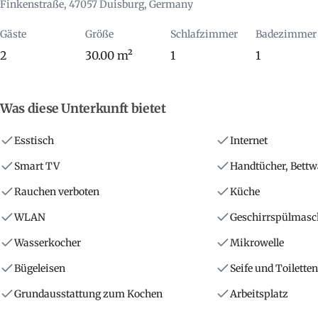
Finkenstraße, 47057 Duisburg, Germany
Gäste
Größe
Schlafzimmer
Badezimmer
2
30.00 m²
1
1
Was diese Unterkunft bietet
Esstisch
Internet
Smart TV
Handtücher, Bett
Rauchen verboten
Küche
WLAN
Geschirrspülmasc
Wasserkocher
Mikrowelle
Bügeleisen
Seife und Toilette
Grundausstattung zum Kochen
Arbeitsplatz